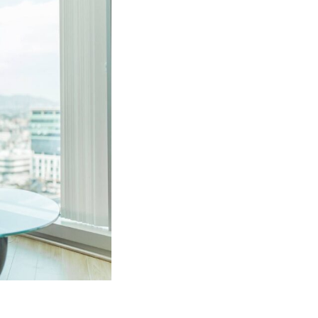
Wir kennen die V
angebotenen Prod
optimale Sterbe
ganzheitliche und
Ihren Bedürfnissen
Darauf achten wir 
Auswahl der p
Sterbegeldver
Beratung zu L
Auszahlungsmo
Erstellung ein