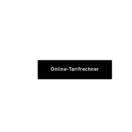
Nach Ihrem Tod müssen Ihre Hinterbli
anfallende Bestattungskosten aufkommen
Grabstein, dazu Grabpflege und 
verschlingen schnell 10.000 Euro oder au
Ihre Angehörigen und sichern Sie s
Begräbnis.
Online-Tarifrechner