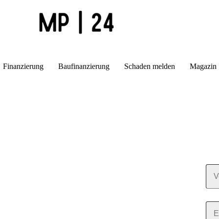
Finanzierung
Baufinanzierung
Schaden melden
Magazin
Wi
Ger
Ant
V
o
r
n
a
E
m
-