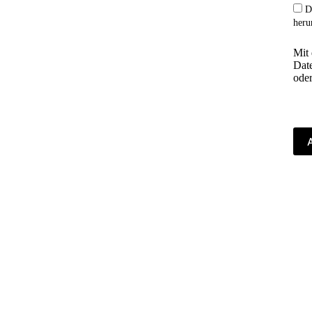
D
ebenen für sämtliche 
heru
. Trauerfeier, Sarg, 
Mit
Friedhofsgebühren 
Date
ch mehr. Schützen Sie 
oder
ich ein würdevolles 