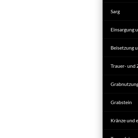
Sarg
Einsargung 
Beisetzung 
Trauer- und 
Grabnutzungs
Grabstein
Kränze und 