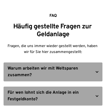
FAQ
Häufig gestellte Fragen zur 
Geldanlage
Fragen, die uns immer wieder gestellt werden, haben 
wir für Sie hier zusammengestellt:
Warum arbeiten wir mit Weltsparen 
WeltSparen bietet Zugang zu Tages- und 
Festgeldern aus ganz Europa, zu einfachen 
Für wen lohnt sich die Anlage in ein 
Investmentprodukten sowie zur kostengünstigen 
Festgeldkonto?
Altersvorsorge mit Raisin Pension. WeltSparen 